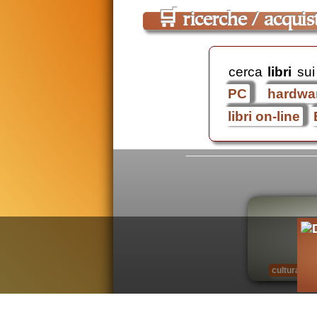
🛒
ricerche / acquist
cerca
libri
sui
PC
hardwa
libri on-line
cultura nu