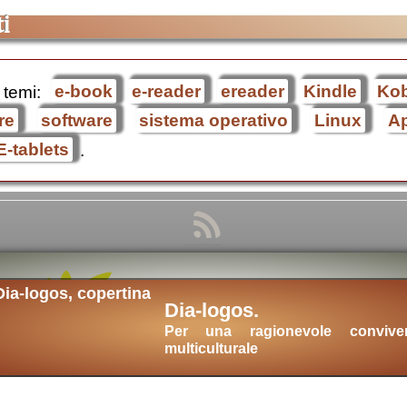
i
 temi:
e-book
e-reader
ereader
Kindle
Ko
re
software
sistema operativo
Linux
A
E-tablets
.
Dia-logos.
Per una ragionevole convive
multiculturale
ova
::
cultura cristiana
::
intellectualia
::
cara Belta'
::
eTexts
::
Digitalia
::
w3c
✔ HTML 5
|
w3c
✔ CSS
|
cookies
|
privacy
|
info
.