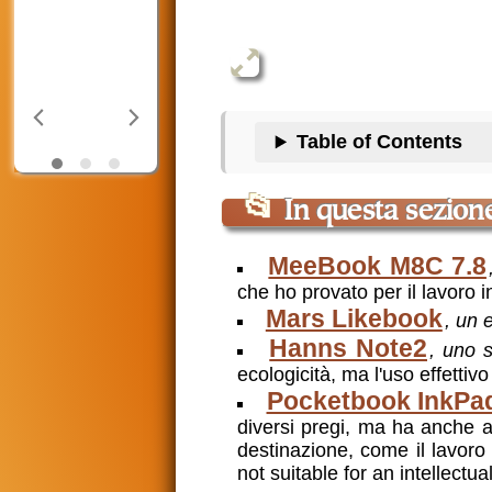
Table of Contents
📂
In questa sezion
MeeBook M8C 7.8
che ho provato per il lavoro i
Mars Likebook
,
un 
Hanns Note2
,
uno 
ecologicità, ma l'uso effettiv
Pocketbook InkPa
diversi pregi, ma ha anche al
destinazione, come il lavoro i
not suitable for an intellectua