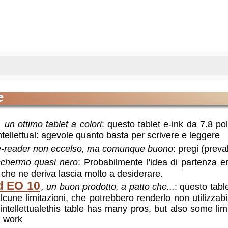
e
,
un ottimo tablet a colori
:
questo tablet e-ink da 7.8 poll
ntellettual: agevole quanto basta per scrivere e leggere
e-reader non eccelso, ma comunque buono
:
pregi (preval
schermo quasi nero
:
Probabilmente l'idea di partenza 
o che ne deriva lascia molto a desiderare.
d EO 10
,
un buon prodotto, a patto che...
:
questo table
cune limitazioni, che potrebbero renderlo non utilizzabil
ntellettuale
this table has many pros, but also some limi
l work