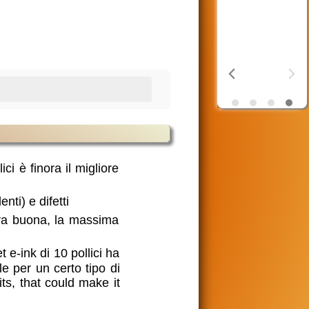
OSF
aiuta i
poveri
ici è finora il migliore
enti) e difetti
era buona, la massima
t e-ink di 10 pollici ha
e per un certo tipo di
ts, that could make it