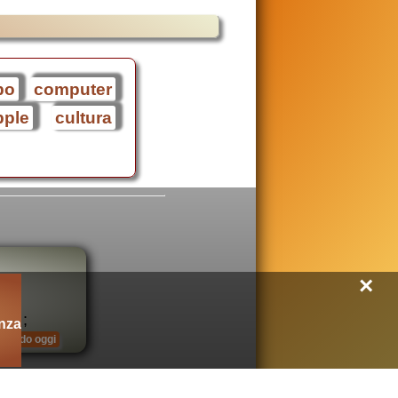
bo
computer
pple
cultura
×
;
nza
mondo oggi