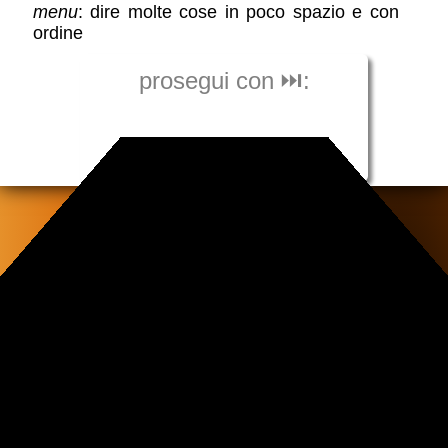
menu
: dire molte cose in poco spazio e con
ordine
prosegui con ⏭️:
tabbed menu