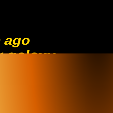
e ago
ar galaxy
di un esperim