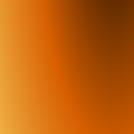
ript
ini
direi