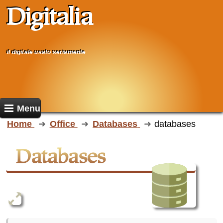
Digitalia
il digitale usato seriamente
Menu
Home
Office
Databases
databases
databases