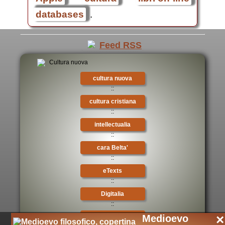
databases
.
cultura nuova
::
cultura cristiana
::
intellectualia
::
cara Belta'
::
eTexts
::
Digitalia
::
×
Medioevo
mondo oggi