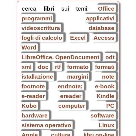
cerca
libri
sui temi:
Office
programmi
applicativi
videoscrittura
database
fogli di calcolo
Excel
Access
Word
LibreOffice. OpenDocument
odt
xml
doc
rtf
formato
formati
istallazione
margini
note
footnote
endnote;
e-book
e-reader
ereader
Kindle
Kobo
computer
PC
hardware
software
sistema operativo
Linux
Apple
cultura
libri on-line