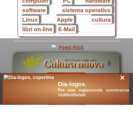
computer
PC
hardware
software
sistema operativo
Linux
Apple
cultura
libri on-line
E-Mail
.
×
cultura nuova
::
Dia-logos.
;
Per una ragionevole convivenza
cultura cristiana
multiculturale
::
intellectualia
::
cara Belta'
::
eTexts