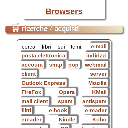
Browsers
🛒
ricerche / acquisti
cerca
libri
sui temi:
e-mail
posta elettronica
indirizzi
account
smtp
pop
webmail
client
server
Outlook Express
Mozilla
FireFox
Opera
KMail
mail client
spam
antispam
filtri
e-book
e-reader
ereader
Kindle
Kobo