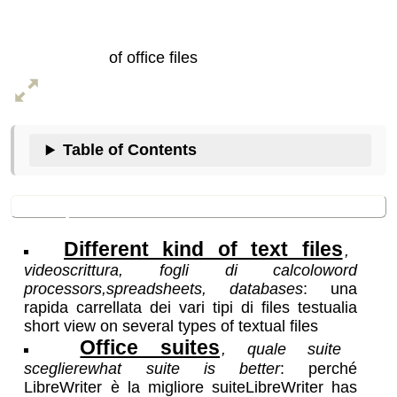
types and formats
of office files
Table of Contents
In questa sezione
Different kind of text files
,
videoscrittura, fogli di calcolo
word
processors,spreadsheets
, databases
:
una
rapida carrellata dei vari tipi di files testuali
a
short view on several types of textual files
Office suites
,
quale suite
scegliere
what suite is better
:
perché
LibreWriter è la migliore suite
LibreWriter has