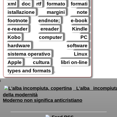
xml
doc
rtf
formato
formati
istallazione
margini
note
footnote
endnote;
e-book
e-reader
ereader
Kindle
Kobo
computer
PC
hardware
software
sistema operativo
Linux
Apple
cultura
libri on-line
types and formats
.
×
L'alba incompiut
della modernità
Moderno non significa anticristiano