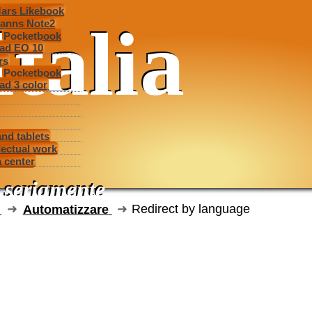
ars Likebook
italia
anns Note2
Pocketbook
ad EO 10
rs
Pocketbook
ad 3 color
and tablets
llectual work
 center
o seriamente
Automatizzare
Redirect by language
 by language