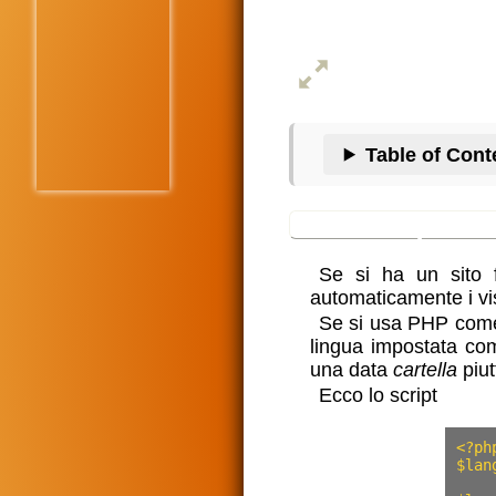
Table of Cont
Perché questa
Se si ha un sito f
automaticamente i visi
Se si usa PHP come 
lingua impostata com
una data
cartella
piut
Ecco lo
script
<?php
$lan