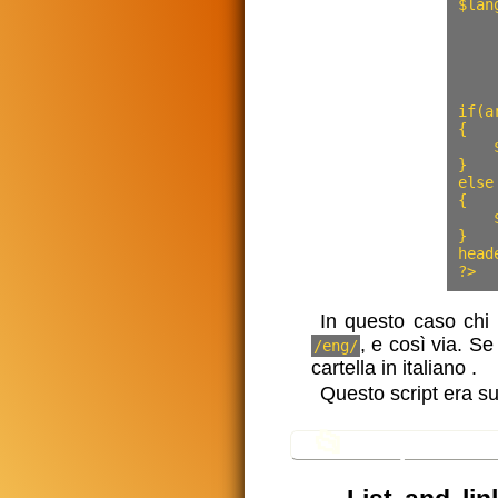
$lan
    
    
	           	  "e
    
    
if(a
{

    
}

else

{

    
}

head
?>
In questo caso chi p
, e così via. Se
/eng/
cartella in italiano
.
Questo script era s
📂
In questa s