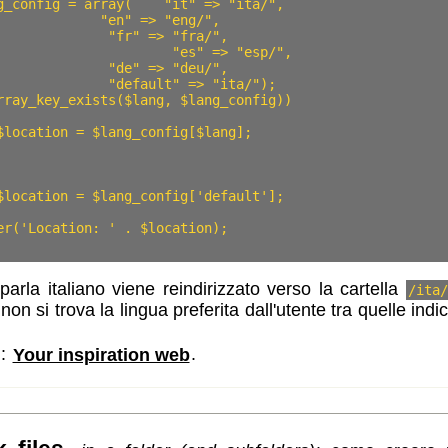
g_config = array(    "it" => "ita/",

             "en" => "eng/",

              "fr" => "fra/",

s" => "esp/",

              "de" => "deu/",

              "default" => "ita/");

rray_key_exists($lang, $lang_config))

$location = $lang_config[$lang];

$location = $lang_config['default'];

er('Location: ' . $location);

arla italiano viene reindirizzato verso la cartella
/ita/
 non si trova la lingua preferita dall'utente tra quelle indi
u
:
Your inspiration web
.
ezione