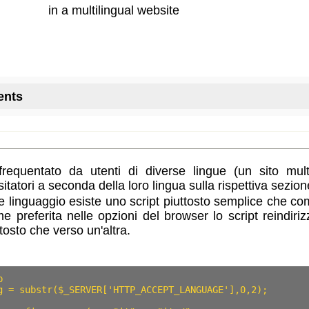
in a multilingual website
ents
 scelta
requentato da utenti di diverse lingue (un sito mult
tatori a seconda della loro lingua sulla rispettiva sezion
linguaggio esiste uno script piuttosto semplice che co
e preferita nelle opzioni del browser lo script reindiri
tosto che verso un'altra
.


g = substr($_SERVER['HTTP_ACCEPT_LANGUAGE'],0,2);
