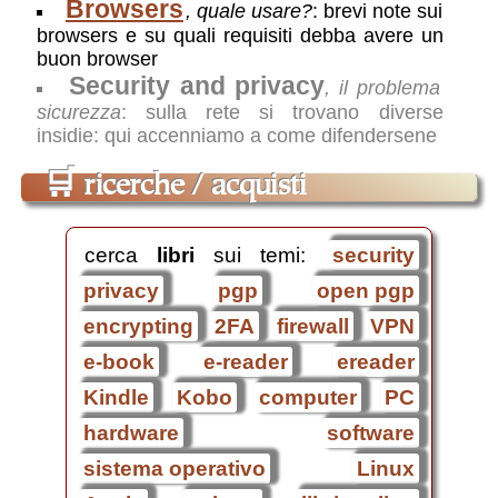
Browsers
,
quale usare?
:
brevi note sui
browsers e su quali requisiti debba avere un
buon browser
Security and privacy
,
il problema
sicurezza
:
sulla rete si trovano diverse
insidie: qui accenniamo a come difendersene
🛒
ricerche / acquisti
cerca
libri
sui temi:
security
privacy
pgp
open pgp
encrypting
2FA
firewall
VPN
e-book
e-reader
ereader
Kindle
Kobo
computer
PC
hardware
software
sistema operativo
Linux