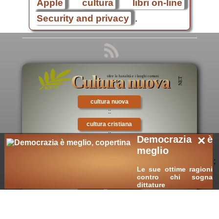
Apple
cultura
libri on-line
Security and privacy
.
cultura nuova
::
cultura cristiana
::
×
Democrazia è
intellectualia
meglio
::
;
Le sue ottime ragioni
cara Belta'
contro chi sogna
::
dittature
eTexts
::
Digitalia