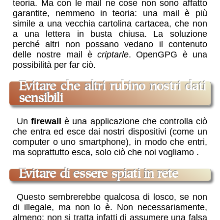
teoria. Ma con le mail ne cose non sono affatto
garantite, nemmeno in teoria: una mail è più
simile a una vecchia cartolina cartacea, che non
a una lettera in busta chiusa. La soluzione
perché altri non possano vedano il contenuto
delle nostre mail è
criptarle
. OpenGPG è una
possibilità per far ciò
.
evitare che altri rubino nostri dati
sensibili
Un
firewall
è una applicazione che controlla ciò
che entra ed esce dai nostri dispositivi (come un
computer o uno smartphone), in modo che entri,
ma soprattutto esca, solo ciò che noi vogliamo
.
evitare di essere spiati in rete
Questo sembrerebbe qualcosa di losco, se non
di illegale, ma non lo è. Non necessariamente,
almeno: non si tratta infatti di assumere una falsa